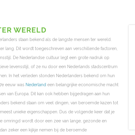
TER WERELD
landers staan bekend als de langste mensen ter wereld.
 lang. Dit wordt toegeschreven aan verschillende factoren,
sstijl. De Nederlandse cultuur legt een grote nadruk op
ieve levensstijl, of ze nu door een Nederlands stadscentrum
kennen. In het verleden stonden Nederlanders bekend om hun
 17e eeuw was
Nederland
een belangrijke economische macht
sen van Europa. Dit kan ook hebben bijgedragen aan hun
nders bekend staan om veel dingen, van beroemde kazen tot
 meest unieke eigenschappen. Dus de volgende keer dat je
s je omringd wordt door een zee van lange, gezonde en
a dan zeker een kijkje nemen bij de beroemde