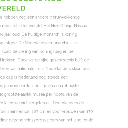
WERELD
d, ze hebben nog een andere indrukwekkende
 monarchie ter wereld. Het Huis Oranje-Nassau
00 jaar oud. De huidige monarch is koning
, opvolgde. De Nederlandse monarchie staat
n zoals de viering van Koningsdag en de
 trekken. Ondanks de rijke geschiedenis blijft de
ron van nationale trots. Nederlanders staan ook
de dag is Nederland nog steeds een
, geavanceerde industrie en een robuuste
 het grootste aantal musea per hoofd van de
En laten we niet vergeten dat Nederlanders de
 voor mannen van 183 cm en voor vrouwen van 170
aardige gezondheidszorgsysteem van het land en de