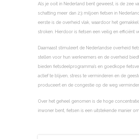
Als je ooit in Nederland bent geweest, is de zee v
schatting meer dan 23 miljoen fietsen in Nederlan
eerste is de overheid vlak, waardoor het gemakkeli
stroken. Hierdoor is fietsen een veilig en efficiën
Daarnaast stimuleert de Nederlandse overheid fie
stellen voor hun werknemers en de overheid biedt 
bieden fietsdeelprogramma’s en goedkope fietsverh
actief te blijven, stress te verminderen en de gees
produceert en de congestie op de weg verminder
Over het geheel genomen is de hoge concentratie f
inwoner bent, fietsen is een uitstekende manier o