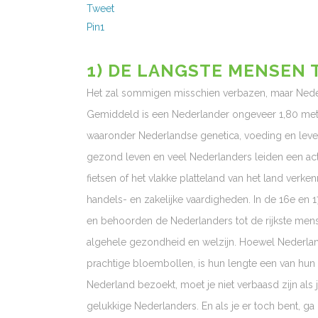
Tweet
Pin
1
1) DE LANGSTE MENSEN 
Het zal sommigen misschien verbazen, maar Neder
Gemiddeld is een Nederlander ongeveer 1,80 meter
waaronder Nederlandse genetica, voeding en leven
gezond leven en veel Nederlanders leiden een act
fietsen of het vlakke platteland van het land ver
handels- en zakelijke vaardigheden. In de 16e en
en behoorden de Nederlanders tot de rijkste men
algehele gezondheid en welzijn. Hoewel Nederla
prachtige bloembollen, is hun lengte een van hun
Nederland bezoekt, moet je niet verbaasd zijn al
gelukkige Nederlanders. En als je er toch bent, g