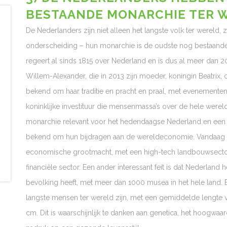
BESTAANDE MONARCHIE TER 
De Nederlanders zijn niet alleen het langste volk ter werel
onderscheiding – hun monarchie is de oudste nog bestaande
regeert al sinds 1815 over Nederland en is dus al meer dan 2
Willem-Alexander, die in 2013 zijn moeder, koningin Beatrix
bekend om haar traditie en pracht en praal, met evenemente
koninklijke investituur die mensenmassa’s over de hele wereld
monarchie relevant voor het hedendaagse Nederland en een b
bekend om hun bijdragen aan de wereldeconomie. Vandaag 
economische grootmacht, met een high-tech landbouwsector
financiële sector. Een ander interessant feit is dat Nederland
bevolking heeft, met meer dan 1000 musea in het hele land. 
langste mensen ter wereld zijn, met een gemiddelde lengte
cm. Dit is waarschijnlijk te danken aan genetica, het hoogw