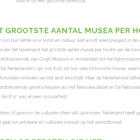
nadruk op een gezonde levensstijl.
T GROOTSTE AANTAL MUSEA PER H
n om hun liefde voor kunst en cultuur, wat wordt weerspiegeld in d
nder dat Nederland het grootste aantal musea per hoofd van de be
wereldberoemde Van Gogh Museum in Amsterdam tot het Rijksmuseum, 
d. De Nederlanders zijn ook trots op hun vele historische musea, wa
koloniale verleden van het land beschrijft. Maar de Nederlandse liefd
ldberoemde gezelschappen als Het Nationale Ballet en De Nationale 
ie 8’11” was en een circusartiest.
edenis of gewoon de culturele sfeer wilt opsnuiven, Nederland heeft 
t gaat om artistieke en culturele invloed op het wereldtoneel.