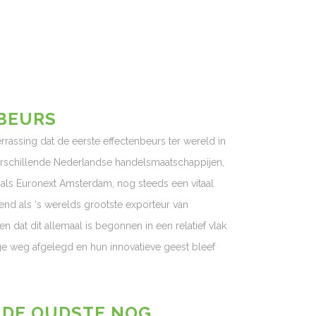
NBEURS
assing dat de eerste effectenbeurs ter wereld in
rschillende Nederlandse handelsmaatschappijen,
ls Euronext Amsterdam, nog steeds een vitaal
kend als ‘s werelds grootste exporteur van
 dat dit allemaal is begonnen in een relatief vlak
e weg afgelegd en hun innovatieve geest bleef
 DE OUDSTE NOG