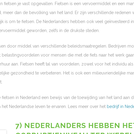
an fietsen je vast opgevallen. Fietsen is een vervoermiddel en een man
d, meer dan de bevolking van het land. Er zijn verschillende redenen 
jk is om te fietsen. De Nederlanders hebben ook veel geïnvesteerd in f
t vervoermiddel geworden, zelfs in de drukste steden.
tsen door middel van verschillende beleidsmaatregelen. Bedrijven moe
belastingvoordelen voor mensen die met de fiets naar het werk gaan.
uur aan. Fietsen heeft tal van voordelen, zowel voor het individu al
telijke gezondheid te verbeteren. Het is ook een milieuvriendelijke ma
t.
ietsen in Nederland een bewijs van de toewijding van het land aan d
m het Nederlandse leven te ervaren. Lees meer over het
bedrijf in Ned
7) NEDERLANDERS HEBBEN HE