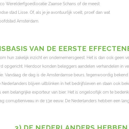
sco Werelderfgoedlocatie Zaanse Schans of de meest
e stad Lisse. Of, als je je avontuurlijk voelt, proef dan wat
hoofdstad Amsterdam.
UISBASIS VAN DE EERSTE EFFECTE
 hun zakelijk inzicht en ondernemersgeest. Het is dan ook geen verr
 opgericht. Hierdoor konden beleggers aandelen verhandelen in ve
. Vandaag de dag is de Amsterdamse beurs, tegenwoordig bekend a
Nederlanders blijven uitblinken in het bedrijfsleven en staan ook be
en belangrijke exporteur van bier. Het is ongelooflijk om te bedenken
ag corruptieniveau in de 13e eeuw. De Nederlanders hebben een lang
3) DE NEDERLANDERS HEBBEN