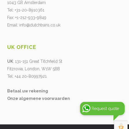
1043 GR Amsterdam
Tel: +31-20-8910361
Fax: +1-212-933-9849
Email:
info@dutchtrans.co.uk
UK OFFICE
UK
: 131-151 Great Titchfield St
Fitzrovia, London, W1W 5BB
Tel: +44 20-80997921
Betaal uw rekening
Onze algemene voorwaarden
Request quote