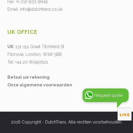
Fax: +1-212-933-9849
Email:
info@dutchtrans.co.uk
UK OFFICE
UK
: 131-151 Great Titchfield St
Fitzrovia, London, W1W 5BB
Tel: +44 20-80997921
Betaal uw rekening
Onze algemene voorwaarden
Request quote
2016 Copyright - DutchTrans. Alle rechten voorbehouden.